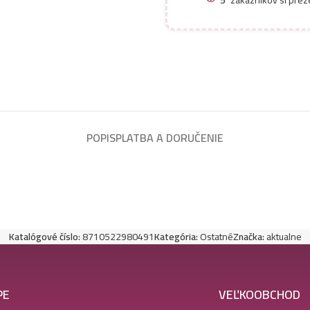
5
zákazníkov si prez
POPIS
PLATBA A DORUČENIE
Katalógové číslo:
8710522980491
Kategória:
Ostatné
Značka:
aktualne
PE
VEĽKOOBCHOD