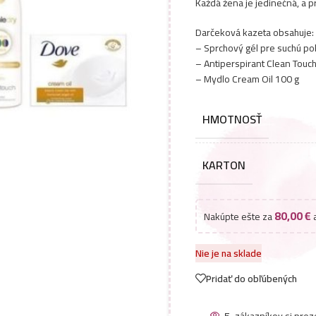
Každá žena je jedinečná, a pr
Darčeková kazeta obsahuje:
– Sprchový gél pre suchú po
– Antiperspirant Clean Touc
– Mydlo Cream Oil 100 g
HMOTNOSŤ
KARTON
80,00
€
Nakúpte ešte za
a
Nie je na sklade
Pridať do obľúbených