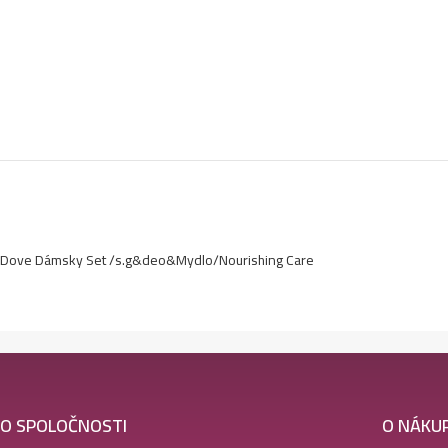
Dove Dámsky Set /s.g&deo&Mydlo/Nourishing Care
O SPOLOČNOSTI
O NÁKU