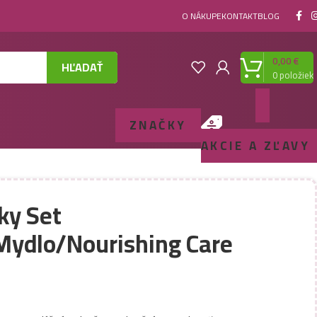
O NÁKUPE
KONTAKT
BLOG
0,00
€
HĽADAŤ
0
položiek
ZNAČKY
AKCIE A ZĽAVY
ky Set
ydlo/Nourishing Care