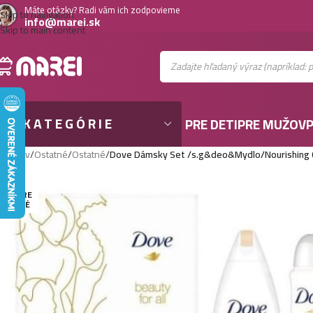
Máte otázky? Radi vám ich zodpovieme
Skip to navigation
info@marei.sk
Skip to main content
KATEGÓRIE
PRE DETI
PRE MUŽOV
P
Domov
/
Ostatné
/
Ostatné
/
Dove Dámsky Set /s.g&deo&Mydlo/Nourishing 
VYPRE
DANÉ