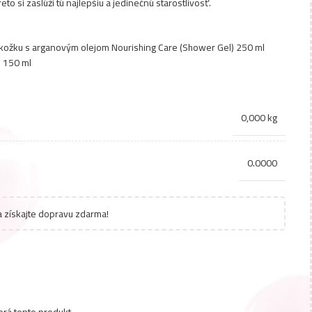
eto si zaslúži tú najlepšiu a jedinečnú starostlivosť.
kožku s arganovým olejom Nourishing Care (Shower Gel) 250 ml
h 150 ml
0,000 kg
0.0000
 získajte dopravu zdarma!