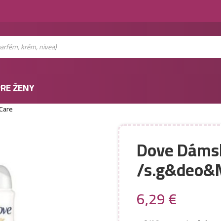
RE ŽENY
Care
Dove Dáms
/s.g&deo&M
6,29
€