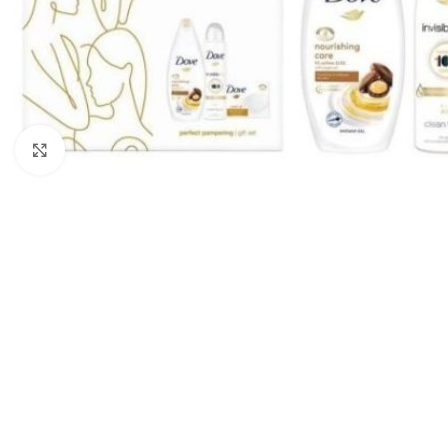
Zobraziť väčší obrázok