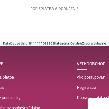
POPIS
PLATBA A DORUČENIE
Katalógové číslo:
8411114093802
Kategória:
Ostatné
Značka:
aktualne
PE
VEĽKOOBCHOD
a platba
Ako postupovať
ia
Registrácia
é podmienky
Doprava a platba
chrany osobných údajov