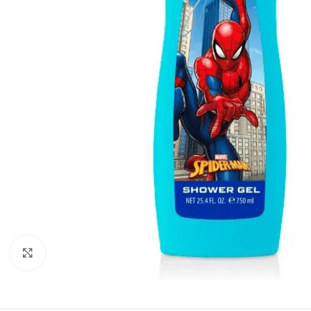
Zobraziť väčší obrázok