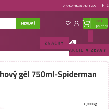
O NÁKUPE
KONTAKT
BLOG
0,00
€
HĽADAŤ
0
položiek
ZNAČKY
AKCIE A ZĽAVY
chový gél 750ml-Spiderman
0,000 kg