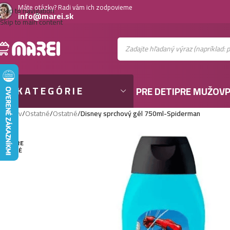
Máte otázky? Radi vám ich zodpovieme
Skip to navigation
info@marei.sk
Skip to main content
KATEGÓRIE
PRE DETI
PRE MUŽOV
P
Domov
/
Ostatné
/
Ostatné
/
Disney sprchový gél 750ml-Spiderman
VYPRE
DANÉ