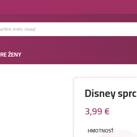
RE ŽENY
Disney spr
3,99
€
HMOTNOSŤ