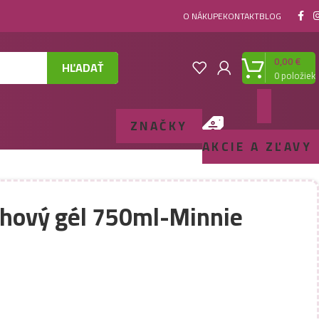
O NÁKUPE
KONTAKT
BLOG
0,00
€
HĽADAŤ
0
položiek
ZNAČKY
AKCIE A ZĽAVY
chový gél 750ml-Minnie