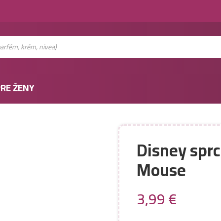
RE ŽENY
Disney spr
Mouse
3,99
€