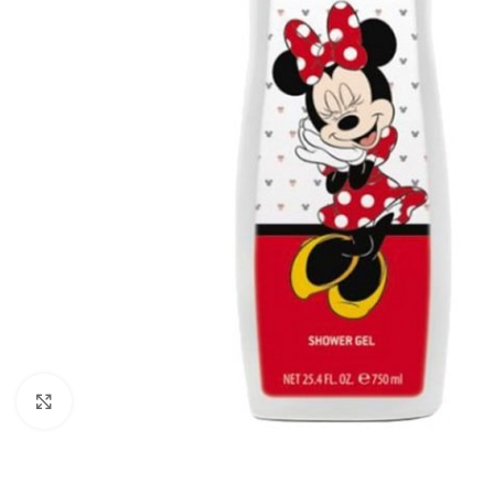
Zobraziť väčší obrázok