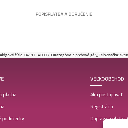
POPIS
PLATBA A DORUČENIE
alógové číslo:
8411114093789
Kategórie:
Sprchové gély
,
Telo
Značka:
aktu
PE
VEĽKOOBCHOD
a platba
Ako postupovať
ia
Registrácia
é podmienky
Doprava a platba