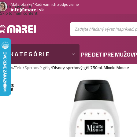
Máte otázky? Radi vám ich zodpovieme
Skip to navigation
info@marei.sk
Skip to main content
KATEGÓRIE
PRE DETI
PRE MUŽOV
P
Domov
/
Telo
/
Sprchové gély
/
Disney sprchový gél 750ml-Minnie Mouse
VYPRE
DANÉ