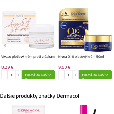
Vivaco pleťový krém proti vráskam
Nivea Q10 pleťový krém 50ml-
50ml-Arganoil&Karite
Nočný
8,29
€
9,90
€
PRIDAŤ DO KOŠÍKA
PRIDAŤ DO KOŠÍKA
Ďalšie produkty značky Dermacol