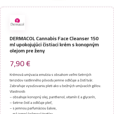
DERMACOL Cannabis Face Cleanser 150
ml upokojujúci čistiaci krém s konopným
olejom pre ženy
7,90
€
Krémová umývacia emulzia s obsahom veľmi šetrných
tenzidov rastlinného pôvodu jemne odličuje a čistí tvár.
Zabraňuje vysušovaniu pleti ako u bežných umývacích gélov.
Vlastnosti:
– obsahuje konopný olej, panthenol, vitamín E a glycerín,
– šetrne čistí a odličuje pleť,
– s jemnou parfumáciou šalvie,
– má jemnú krémovú textúru,