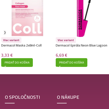
Viac variant
Viac variant
Dermacol Maska 2x8ml-Coll
Dermacol špirála Neon Blue Lagoon
Intenzívna omladzujúca
6,69
€
3,33
€
PRIDAŤ DO KOŠÍKA
PRIDAŤ DO KOŠÍKA
O SPOLOČNOSTI
O NÁKUPE