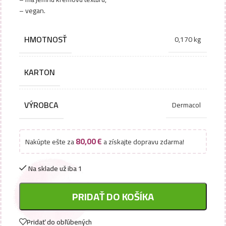
– vegan.
HMOTNOSŤ
0,170 kg
KARTON
VÝROBCA
Dermacol
80,00
€
Nakúpte ešte za
a získajte dopravu zdarma!
Na sklade už iba 1
PRIDAŤ DO KOŠÍKA
Pridať do obľúbených