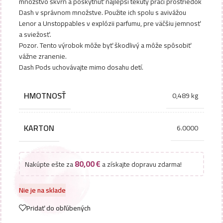
množstvo škvŕn a poskytnúť najlepší tekutý prací prostriedok
Dash v správnom množstve. Použite ich spolu s avivážou
Lenor a Unstoppables v explózii parfumu, pre väčšiu jemnosť
a sviežosť.
Pozor. Tento výrobok môže byť škodlivý a môže spôsobiť
vážne zranenie.
Dash Pods uchovávajte mimo dosahu detí.
HMOTNOSŤ
0,489 kg
KARTON
6.0000
80,00
€
Nakúpte ešte za
a získajte dopravu zdarma!
Nie je na sklade
Pridať do obľúbených