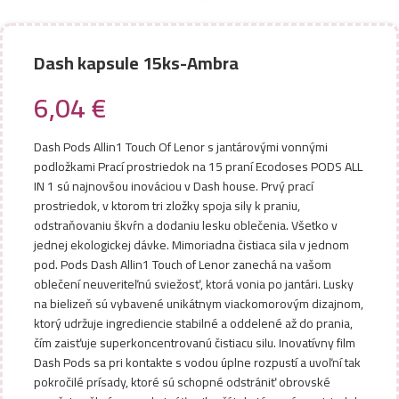
Dash kapsule 15ks-Ambra
6,04
€
Dash Pods Allin1 Touch Of Lenor s jantárovými vonnými
podložkami Prací prostriedok na 15 praní Ecodoses PODS ALL
IN 1 sú najnovšou inováciou v Dash house. Prvý prací
prostriedok, v ktorom tri zložky spoja sily k praniu,
odstraňovaniu škvŕn a dodaniu lesku oblečenia. Všetko v
jednej ekologickej dávke. Mimoriadna čistiaca sila v jednom
pod. Pods Dash Allin1 Touch of Lenor zanechá na vašom
oblečení neuveriteľnú sviežosť, ktorá vonia po jantári. Lusky
na bielizeň sú vybavené unikátnym viackomorovým dizajnom,
ktorý udržuje ingrediencie stabilné a oddelené až do prania,
čím zaisťuje superkoncentrovanú čistiacu silu. Inovatívny film
Dash Pods sa pri kontakte s vodou úplne rozpustí a uvoľní tak
pokročilé prísady, ktoré sú schopné odstrániť obrovské