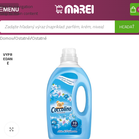
Skip to navigation
MENU
Skip to main content
HĽADAŤ
Domov
/
Ostatné
/
Ostatné
VYPR
EDAN
É
Zobraziť väčší obrázok