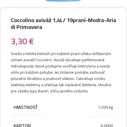
Coccolino aviváž 1,4L/ 19praní-Modra-Aria
di Primavera
3,30
€
Svieža a hebká bielizeň pri každom praní vďaka obľúbeným
vôňam aviváží Coccolino. Aviváž obsahuje parfémované
mikrokapsule, ktoré postupne uvoľňujú intenzívnu a sviežu
vôňu pri každom pohybe. Jej zloženie pomáha zachovať
pôvodnú štruktúru a pružnosť vlákien. Zabraňuje vzniku
statickej elektriny a uľahčuje tak následné žehlenie. Vhodná
pre všetky typy tkanín. Vôňa jarného vzduchu.
HMOTNOSŤ
1,500 kg
KARTON
6.0000