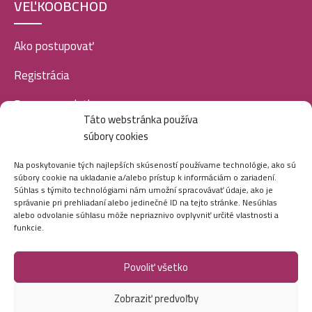
VEĽKOOBCHOD
Ako postupovať
Registrácia
Doprava a platba
Táto webstránka používa
Veľkoobchod
súbory cookies
SOCIÁLNE SIETE
Na poskytovanie tých najlepších skúseností používame technológie, ako sú
súbory cookie na ukladanie a/alebo prístup k informáciám o zariadení.
Súhlas s týmito technológiami nám umožní spracovávať údaje, ako je
správanie pri prehliadaní alebo jedinečné ID na tejto stránke. Nesúhlas
alebo odvolanie súhlasu môže nepriaznivo ovplyvniť určité vlastnosti a
funkcie.
Povoliť všetko
Marei.sk - Všetky práva vyhradené - 2026
Zobraziť predvoľby
Vytvorila digitálna agentúra
Ametica.