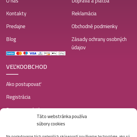
O nás
Doprava a platba
Kontakty
Reklamácia
Predajne
Obchodné podmienky
Blog
Zásady ochrany osobných
údajov
VEĽKOOBCHOD
Ako postupovať
Registrácia
Doprava a platba
Táto webstránka používa
Veľkoobchod
súbory cookies
SOCIÁLNE SIETE
Na poskytovanie tých najlepších skúseností používame technológie, ako sú