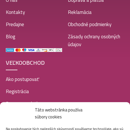
O nás
Doprava a platba
Kontakty
Reklamácia
Predajne
Obchodné podmienky
Blog
Zásady ochrany osobných
údajov
VEĽKOOBCHOD
Ako postupovať
Registrácia
Doprava a platba
Táto webstránka používa
Veľkoobchod
súbory cookies
SOCIÁLNE SIETE
Na poskytovanie tých najlepších skúseností používame technológie, ako sú