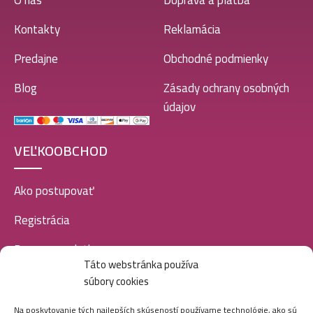
O nás
Doprava a platba
Kontakty
Reklamácia
Predajne
Obchodné podmienky
Blog
Zásady ochrany osobných
údajov
VEĽKOOBCHOD
Ako postupovať
Registrácia
Doprava a platba
Táto webstránka používa
Veľkoobchod
súbory cookies
SOCIÁLNE SIETE
Na poskytovanie tých najlepších skúseností používame technológie, ako sú