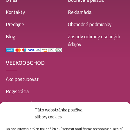
O nás
Doprava a platba
Kontakty
Reklamácia
Predajne
Obchodné podmienky
Blog
Zásady ochrany osobných
údajov
VEĽKOOBCHOD
Ako postupovať
Registrácia
Doprava a platba
Táto webstránka používa
Veľkoobchod
súbory cookies
SOCIÁLNE SIETE
Na poskytovanie tých najlepších skúseností používame technológie, ako sú