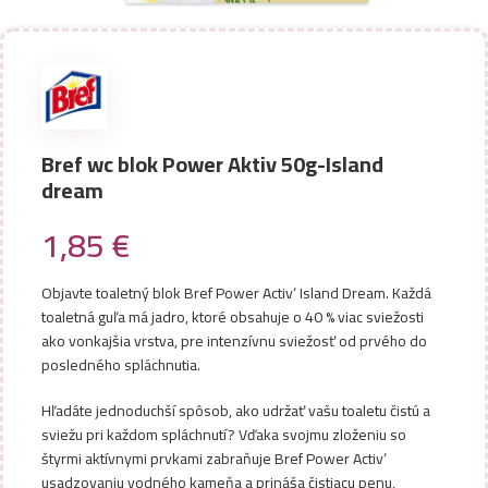
Bref wc blok Power Aktiv 50g-Island
dream
1,85
€
Objavte toaletný blok Bref Power Activ‘ Island Dream. Každá
toaletná guľa má jadro, ktoré obsahuje o 40 % viac sviežosti
ako vonkajšia vrstva, pre intenzívnu sviežosť od prvého do
posledného spláchnutia.
Hľadáte jednoduchší spôsob, ako udržať vašu toaletu čistú a
sviežu pri každom spláchnutí? Vďaka svojmu zloženiu so
štyrmi aktívnymi prvkami zabraňuje Bref Power Activ‘
usadzovaniu vodného kameňa a prináša čistiacu penu,