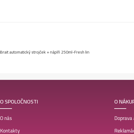
Brait automatický strojček + náplň 250ml-Fresh lin
O SPOLOČNOSTI
O NÁKU
O nás
Doprava 
Kontakty
Reklamác