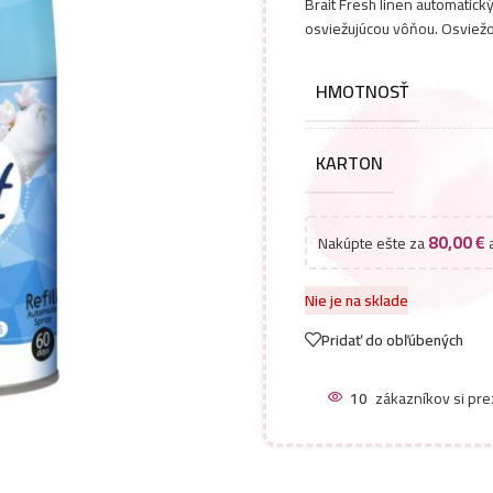
Brait Fresh linen automatick
osviežujúcou vôňou. Osviežo
HMOTNOSŤ
KARTON
80,00
€
Nakúpte ešte za
a
Nie je na sklade
Pridať do obľúbených
10
zákazníkov si pre