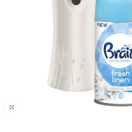
Zobraziť väčší obrázok