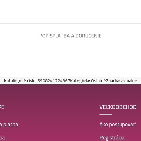
POPIS
PLATBA A DORUČENIE
Katalógové číslo:
5908241724967
Kategória:
Ostatné
Značka:
aktualne
PE
VEĽKOOBCHOD
a platba
Ako postupovať
ia
Registrácia