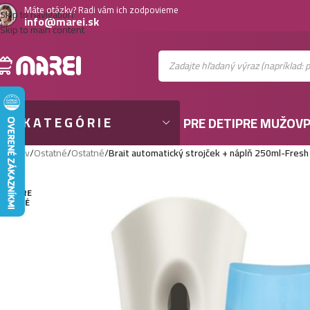
Máte otázky? Radi vám ich zodpovieme
Skip to navigation
info@marei.sk
Skip to main content
KATEGÓRIE
PRE DETI
PRE MUŽOV
P
Domov
/
Ostatné
/
Ostatné
/
Brait automatický strojček + náplň 250ml-Fresh 
VYPRE
DANÉ