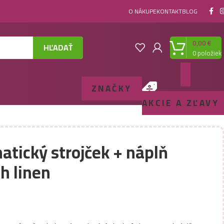
O NÁKUPE
KONTAKT
BLOG
0,00
€
HĽADAŤ
0
položiek
ZNAČKY
AKCIE A ZĽAVY
atický strojček + náplň
h linen