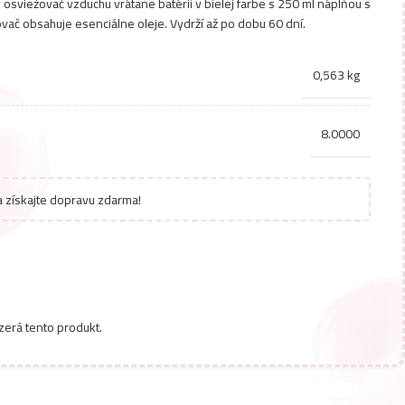
ý osviežovač vzduchu vrátane batérií v bielej farbe s 250 ml náplňou s
vač obsahuje esenciálne oleje. Vydrží až po dobu 60 dní.
0,563 kg
8.0000
 získajte dopravu zdarma!
zerá tento produkt.