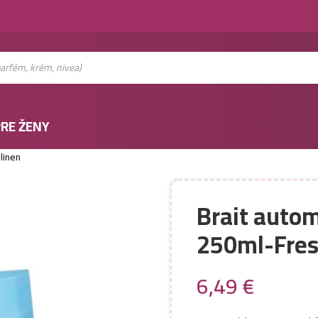
RE ŽENY
linen
Brait autom
250ml-Fres
6,49
€