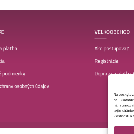
PE
VEĽKOOBCHOD
a platba
Ako postupovať
ia
Registrácia
é podmienky
Doprava a platba
chrany osobných údajov
Na poskytova
na ukladanie
nám umožní s
tejto stránk
vlastnosti a 