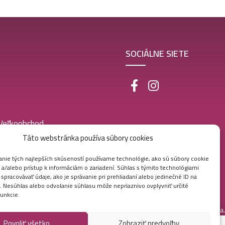
SOCIÁLNE SIETE
 Veľkoobchod
Táto webstránka používa súbory cookies
nie tých najlepších skúseností používame technológie, ako sú súbory cookie
 a/alebo prístup k informáciám o zariadení. Súhlas s týmito technológiami
pracovávať údaje, ako je správanie pri prehliadaní alebo jedinečné ID na
e. Nesúhlas alebo odvolanie súhlasu môže nepriaznivo ovplyvniť určité
funkcie.
Vytvorila digitálna agentúra
Ametica.
Povoliť všetko
Zobraziť predvoľby