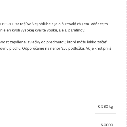
BISPOL sa teší veľkej obľube a je o ňu trvalý záujem. Vôňa tejto
nielen kvôli vysokej kvalite vosku, ale aj parafínov.
enosť zapálenej sviečky od predmetov, ktoré môžu ľahko začať
rovnú plochu. Odporúčame na nehorľavú podložku. Ak je knôt príliš
0,580 kg
6.0000