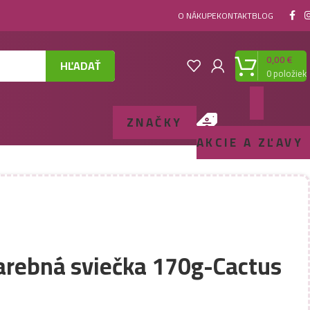
O NÁKUPE
KONTAKT
BLOG
0,00
€
HĽADAŤ
0
položiek
ZNAČKY
AKCIE A ZĽAVY
farebná sviečka 170g-Cactus