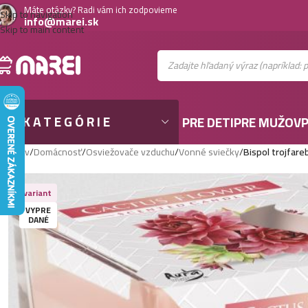
Máte otázky? Radi vám ich zodpovieme
Skip to navigation
info@marei.sk
Skip to main content
KATEGÓRIE
PRE DETI
PRE MUŽOV
P
Domov
/
Domácnosť
/
Osviežovače vzduchu
/
Vonné sviečky
/
Bispol trojfar
Viac variant
VYPRE
DANÉ