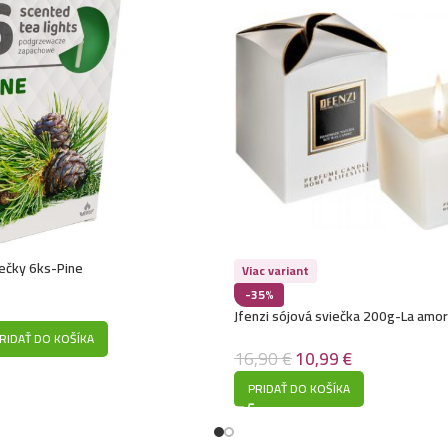
iečky 6ks-Pine
Viac variant
-35%
Jfenzi sójová sviečka 200g-La amo
RIDAŤ DO KOŠÍKA
16,90
€
10,99
€
PRIDAŤ DO KOŠÍKA