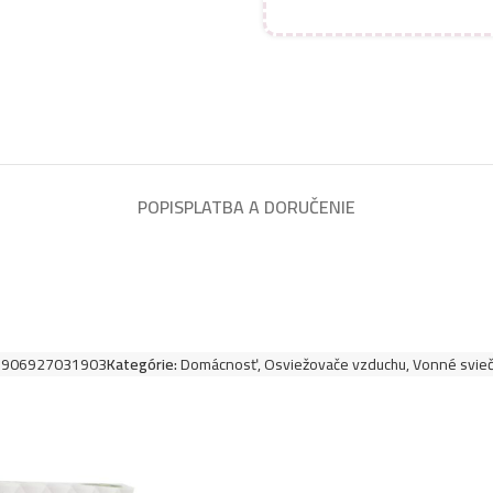
POPIS
PLATBA A DORUČENIE
5906927031903
Kategórie:
Domácnosť
,
Osviežovače vzduchu
,
Vonné svie