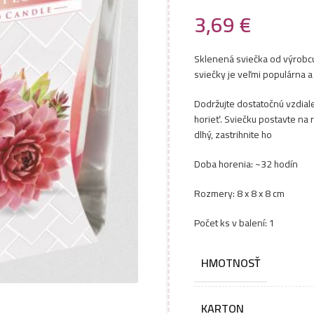
3,69
€
Sklenená sviečka od výrobcu 
sviečky je veľmi populárna a 
Dodržujte dostatočnú vzdial
horieť. Sviečku postavte na 
dlhý, zastrihnite ho
Doba horenia: ~32 hodín
Rozmery: 8 x 8 x 8 cm
Počet ks v balení: 1
HMOTNOSŤ
KARTON