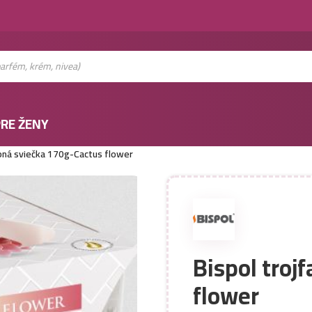
RE ŽENY
ebná sviečka 170g-Cactus flower
Bispol troj
flower