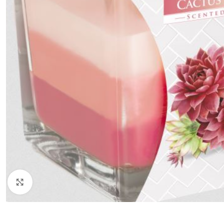
Zobraziť väčší obrázok