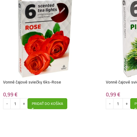
Vonné čajové sviečky 6ks-Rose
Vonné čajové sv
0,99
€
0,99
€
PRIDAŤ DO KOŠÍKA
P