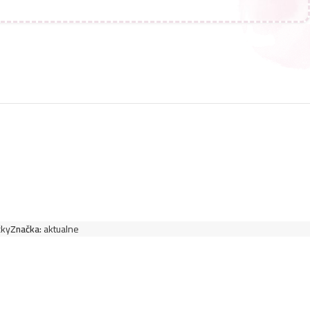
čky
Značka:
aktualne