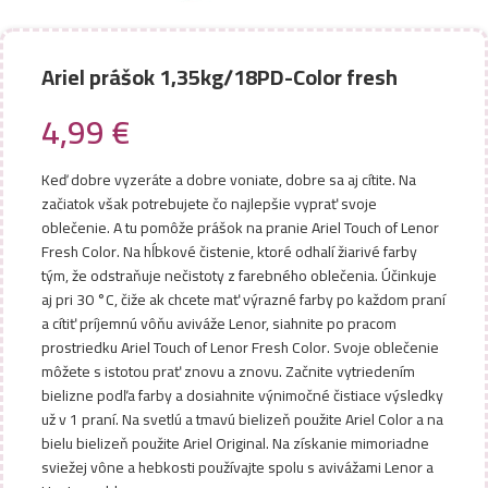
Ariel prášok 1,35kg/18PD-Color fresh
4,99
€
Keď dobre vyzeráte a dobre voniate, dobre sa aj cítite. Na
začiatok však potrebujete čo najlepšie vyprať svoje
oblečenie. A tu pomôže prášok na pranie Ariel Touch of Lenor
Fresh Color. Na hĺbkové čistenie, ktoré odhalí žiarivé farby
tým, že odstraňuje nečistoty z farebného oblečenia. Účinkuje
aj pri 30 °C, čiže ak chcete mať výrazné farby po každom praní
a cítiť príjemnú vôňu aviváže Lenor, siahnite po pracom
prostriedku Ariel Touch of Lenor Fresh Color. Svoje oblečenie
môžete s istotou prať znovu a znovu. Začnite vytriedením
bielizne podľa farby a dosiahnite výnimočné čistiace výsledky
už v 1 praní. Na svetlú a tmavú bielizeň použite Ariel Color a na
bielu bielizeň použite Ariel Original. Na získanie mimoriadne
sviežej vône a hebkosti používajte spolu s avivážami Lenor a