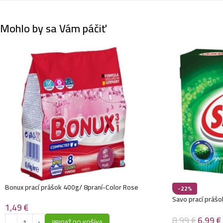
Mohlo by sa Vám páčiť
Bonux prací prášok 400g/ 8praní-Color Rose
-22%
Savo prací prášo
1,49
€
8,99
€
6,99
€
PRIDAŤ DO KOŠÍKA