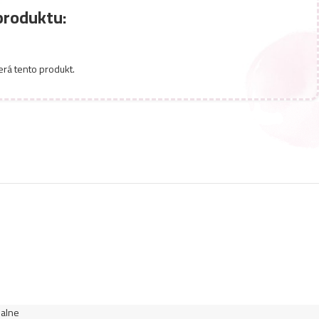
produktu:
erá tento produkt.
ualne