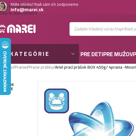
Máte otázky? Radi vám ich zodpovieme
Skip to navigation
info@marei.sk
Skip to main content
KATEGÓRIE
PRE DETI
PRE MUŽOV
P
Domov
/
Pranie
/
Pracie prášky
/
Ariel prací prášok BOX 450g/ 4prania -Mount
VYPRE
DANÉ