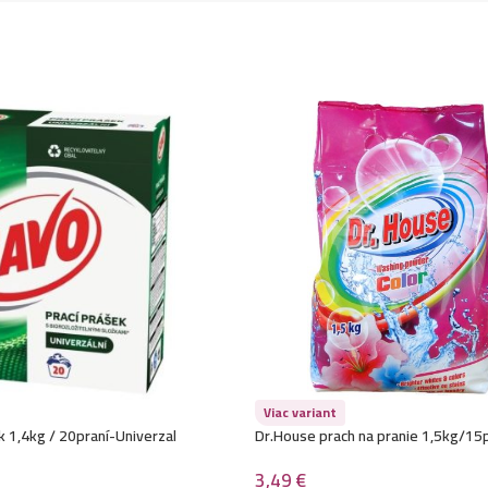
Viac variant
k 1,4kg / 20praní-Univerzal
Dr.House prach na pranie 1,5kg/15
3,49
€