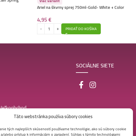
Viac variant
Ariel na škvrny sprej 750ml-Gold- White + Color
4,95
€
PRIDAŤ DO KOŠÍKA
SOCIÁLNE SIETE
 Veľkoobchod
Táto webstránka používa súbory cookies
nie tých najlepších skúseností používame technológie, ako sú súbory cookie
 a/alebo prístup k informáciám o zariadení. Súhlas s týmito technológiami