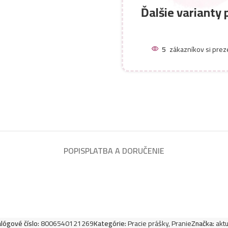
Ďalšie varianty 
5
zákazníkov si prez
POPIS
PLATBA A DORUČENIE
lógové číslo:
8006540121269
Kategórie:
Pracie prášky
,
Pranie
Značka:
akt