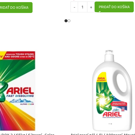
PRIDAŤ DO KOŠÍKA
RIDAŤ DO KOŠÍKA
ok BOX 3,465kg/ 63praní -Color
Ariel prací gél 4,5L/ 100praní-Moun