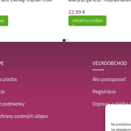
22,99
€
PRIDAŤ DO KOŠÍKA
ÍKA
PE
VEĽKOOBCHOD
a platba
Ako postupovať
ia
Registrácia
é podmienky
Doprava a platba
chrany osobných údajov
Na poskytova
na ukladanie