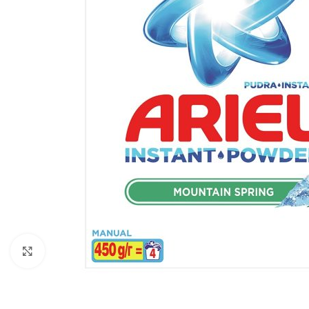
Zobraziť väčší obrázok