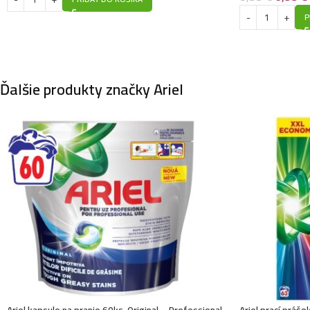
P
Ďalšie produkty značky Ariel
Ariel kapsule na pranie 60ks-Original – Professional
Ariel prací práš