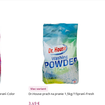
Viac variant
praní-Color
Dr.House prach na pranie 1,5kg/15praní-Fresh
3,49
€