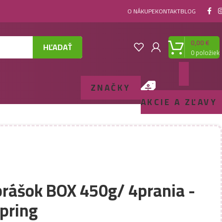
O NÁKUPE
KONTAKT
BLOG
0,00
€
HĽADAŤ
0
položiek
ZNAČKY
AKCIE A ZĽAVY
 prášok BOX 450g/ 4prania -
pring