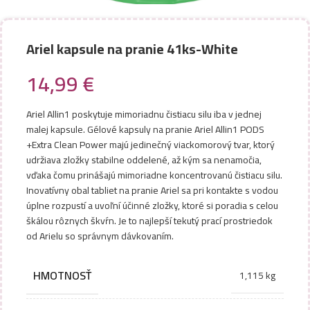
Ariel kapsule na pranie 41ks-White
14,99
€
Ariel Allin1 poskytuje mimoriadnu čistiacu silu iba v jednej
malej kapsule. Gélové kapsuly na pranie Ariel Allin1 PODS
+Extra Clean Power majú jedinečný viackomorový tvar, ktorý
udržiava zložky stabilne oddelené, až kým sa nenamočia,
vďaka čomu prinášajú mimoriadne koncentrovanú čistiacu silu.
Inovatívny obal tabliet na pranie Ariel sa pri kontakte s vodou
úplne rozpustí a uvoľní účinné zložky, ktoré si poradia s celou
škálou rôznych škvŕn. Je to najlepší tekutý prací prostriedok
od Arielu so správnym dávkovaním.
HMOTNOSŤ
1,115 kg