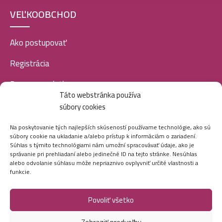
VEĽKOOBCHOD
Ako postupovať
Registrácia
Doprava a platba
Táto webstránka používa
Veľkoobchod
súbory cookies
SOCIÁLNE SIETE
Na poskytovanie tých najlepších skúseností používame technológie, ako sú
súbory cookie na ukladanie a/alebo prístup k informáciám o zariadení.
Súhlas s týmito technológiami nám umožní spracovávať údaje, ako je
správanie pri prehliadaní alebo jedinečné ID na tejto stránke. Nesúhlas
alebo odvolanie súhlasu môže nepriaznivo ovplyvniť určité vlastnosti a
funkcie.
Povoliť všetko
Marei.sk - Všetky práva vyhradené - 2026