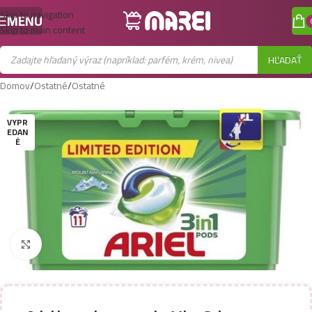
Skip to navigation
MENU
Skip to main content
HĽADAŤ
Domov
/
Ostatné
/
Ostatné
VYPR
EDAN
É
Zobraziť väčší obrázok