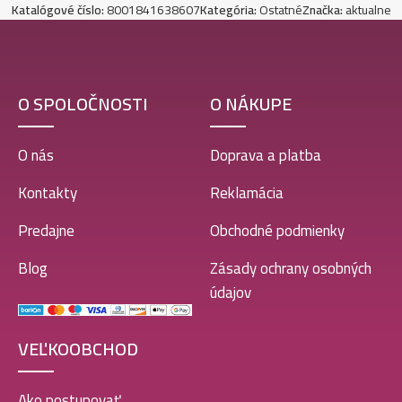
Katalógové číslo:
8001841638607
Kategória:
Ostatné
Značka:
aktualne
O SPOLOČNOSTI
O NÁKUPE
O nás
Doprava a platba
Kontakty
Reklamácia
Predajne
Obchodné podmienky
Blog
Zásady ochrany osobných
údajov
VEĽKOOBCHOD
Ako postupovať