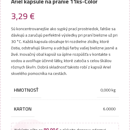
Ariel kapsule na pranie 11ks-Color
3,29
€
Sú koncentrovanejšie ako sypký prací prostriedok, ľahšie sa
dávkujú a zaručujú perfektné výsledky pri praní bielizne už pri
30 °C. Každá kapsula obsahuje tri rozdielne zložky, ktoré
čistia, odstraňujú škvrny a udržujú farby vašej bielizne jasné a
živé. Inovačný obal kapsúl sa úplne rozpúšťa v kontakte s
vodou a uvoľňuje účinné látky, ktoré zatočia s celou škálou
rôznych škvŕn. Dobrá skladnosť takisto robí z kapsúl Ariel
skvelého pomocníka na cestách.
HMOTNOSŤ
0,000 kg
KARTON
6.0000
80,00
€
Nakúpte ešte za
a získajte dopravu zdarma!