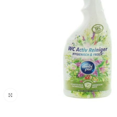
Zobraziť väčší obrázok