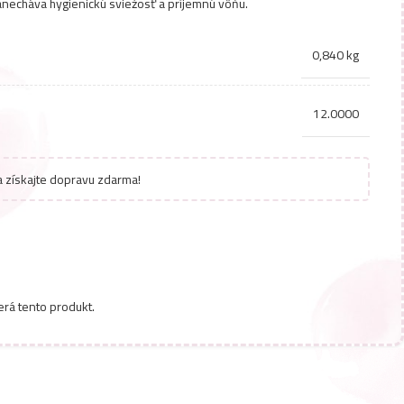
necháva hygienickú sviežosť a príjemnú vôňu.
0,840 kg
12.0000
 získajte dopravu zdarma!
erá tento produkt.