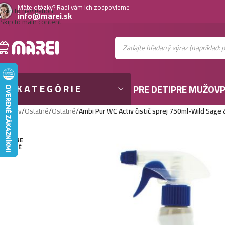
Máte otázky? Radi vám ich zodpovieme
Skip to navigation
info@marei.sk
Skip to main content
KATEGÓRIE
PRE DETI
PRE MUŽOV
P
Domov
/
Ostatné
/
Ostatné
/
Ambi Pur WC Activ čistič sprej 750ml-Wild Sage
VYPRE
DANÉ