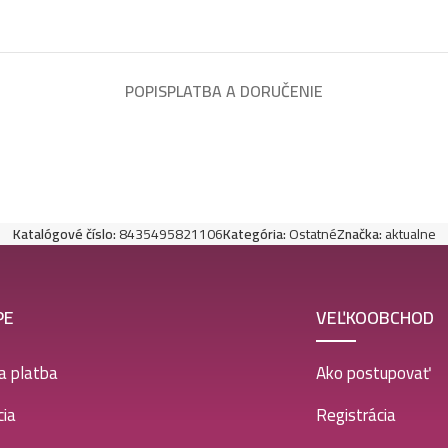
POPIS
PLATBA A DORUČENIE
Katalógové číslo:
8435495821106
Kategória:
Ostatné
Značka:
aktualne
PE
VEĽKOOBCHOD
a platba
Ako postupovať
ia
Registrácia