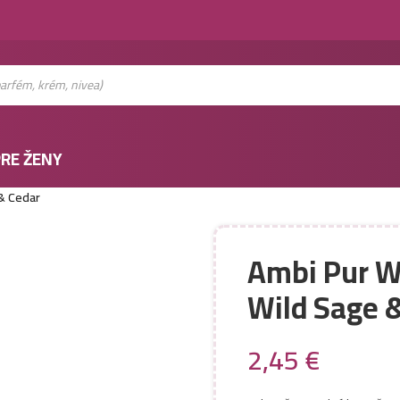
RE ŽENY
 & Cedar
Ambi Pur WC
Wild Sage 
2,45
€