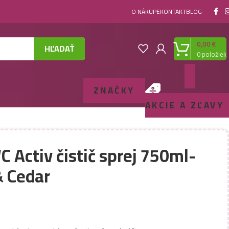
O NÁKUPE
KONTAKT
BLOG
0,00
€
HĽADAŤ
0
položiek
ZNAČKY
AKCIE A ZĽAVY
 Activ čistič sprej 750ml-
& Cedar