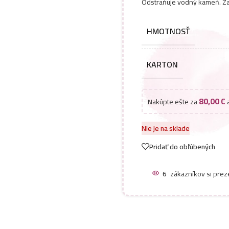
Odstraňuje vodný kameň. Za
HMOTNOSŤ
KARTON
80,00
€
Nakúpte ešte za
a
Nie je na sklade
Pridať do obľúbených
6
zákazníkov si prez