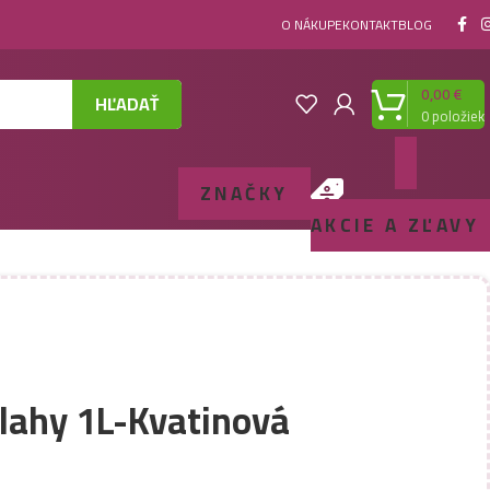
O NÁKUPE
KONTAKT
BLOG
0,00
€
HĽADAŤ
0
položiek
ZNAČKY
AKCIE A ZĽAVY
dlahy 1L-Kvatinová