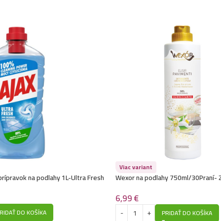
Viac variant
 prípravok na podlahy 1L-Ultra Fresh
Wexor na podlahy 750ml/30Praní- Za
Loto e Accordo Mediterraneo
6,99
€
RIDAŤ DO KOŠÍKA
PRIDAŤ DO KOŠÍKA