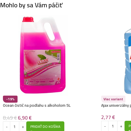
Mohlo by sa Vám páčiť
-19%
Viac variant
Ocean čistič na podlahu s alkoholom 5L
Ajax univerzálny
2,77
€
8,49
€
6,90
€
P
PRIDAŤ DO KOŠÍKA