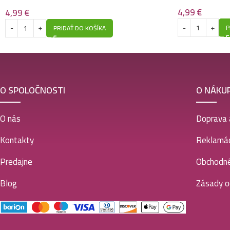
Všetky povrchy – Jasmín a korenie (NOVY DESIGN)
4,99
€
4,99
€
P
PRIDAŤ DO KOŠÍKA
O SPOLOČNOSTI
O NÁKU
O nás
Doprava 
Kontakty
Reklamác
Predajne
Obchodn
Blog
Zásady o