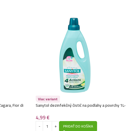
Viac variant
gara, Fior di
Sanytol dezinfekčný čistič na podlahy a povrchy 1L-
4 účinky
4,99
€
PRIDAŤ DO KOŠÍKA