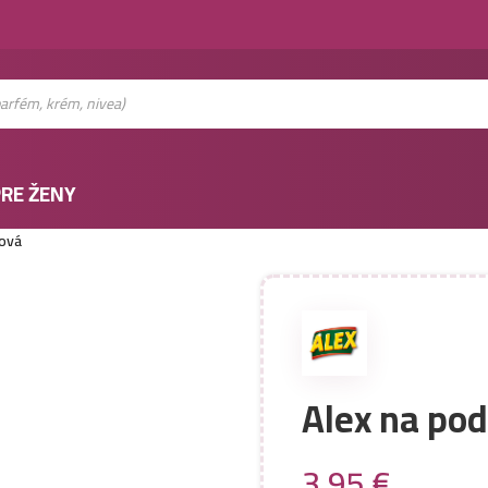
RE ŽENY
nová
Alex na po
3,95
€