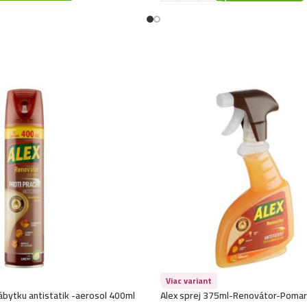
Viac variant
ábytku antistatik -aerosol 400ml
Alex sprej 375ml-Renovátor-Pomar