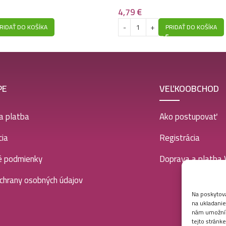
4,79
€
RIDAŤ DO KOŠÍKA
PRIDAŤ DO KOŠÍKA
PE
VEĽKOOBCHOD
a platba
Ako postupovať
ia
Registrácia
é podmienky
Doprava a platba
chrany osobných údajov
Na poskytova
na ukladanie
nám umožní s
tejto stránk