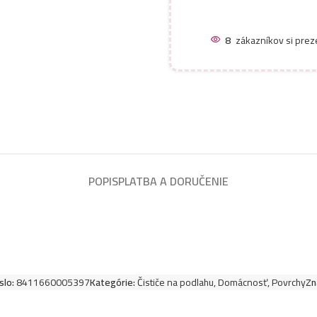
8
zákazníkov si prez
POPIS
PLATBA A DORUČENIE
slo:
8411660005397
Kategórie:
Čističe na podlahu
,
Domácnosť
,
Povrchy
Zn