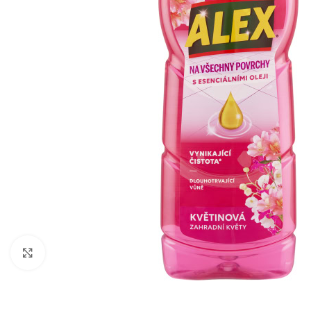
Zobraziť väčší obrázok