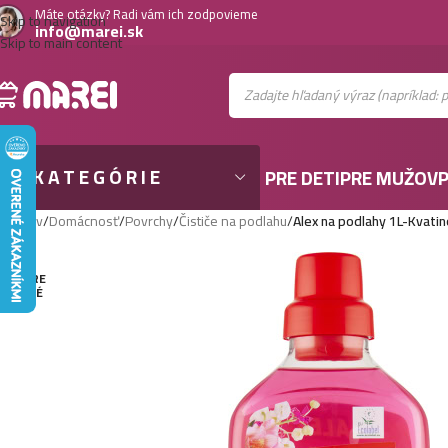
Máte otázky? Radi vám ich zodpovieme
Skip to navigation
info@marei.sk
Skip to main content
KATEGÓRIE
PRE DETI
PRE MUŽOV
P
Domov
/
Domácnosť
/
Povrchy
/
Čističe na podlahu
/
Alex na podlahy 1L-Kvati
VYPRE
DANÉ