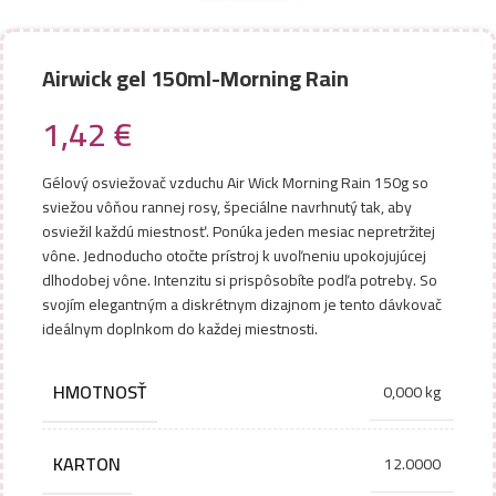
Airwick gel 150ml-Morning Rain
1,42
€
Gélový osviežovač vzduchu Air Wick Morning Rain 150g so
sviežou vôňou rannej rosy, špeciálne navrhnutý tak, aby
osviežil každú miestnosť. Ponúka jeden mesiac nepretržitej
vône. Jednoducho otočte prístroj k uvoľneniu upokojujúcej
dlhodobej vône. Intenzitu si prispôsobíte podľa potreby. So
svojím elegantným a diskrétnym dizajnom je tento dávkovač
ideálnym doplnkom do každej miestnosti.
HMOTNOSŤ
0,000 kg
KARTON
12.0000