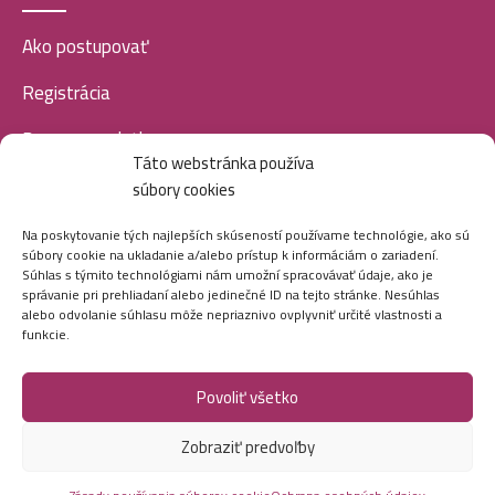
Ako postupovať
Registrácia
Doprava a platba
Táto webstránka používa
Veľkoobchod
súbory cookies
SOCIÁLNE SIETE
Na poskytovanie tých najlepších skúseností používame technológie, ako sú
súbory cookie na ukladanie a/alebo prístup k informáciám o zariadení.
Súhlas s týmito technológiami nám umožní spracovávať údaje, ako je
správanie pri prehliadaní alebo jedinečné ID na tejto stránke. Nesúhlas
alebo odvolanie súhlasu môže nepriaznivo ovplyvniť určité vlastnosti a
funkcie.
Povoliť všetko
Marei.sk - Všetky práva vyhradené - 2026
Zobraziť predvoľby
Vytvorila digitálna agentúra
Ametica.