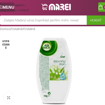
Skip to navigation
MENU
Skip to main content
HĽADAŤ
Domov
/
Ostatné
/
Ostatné
VYPR
EDAN
É
Zobraziť väčší obrázok