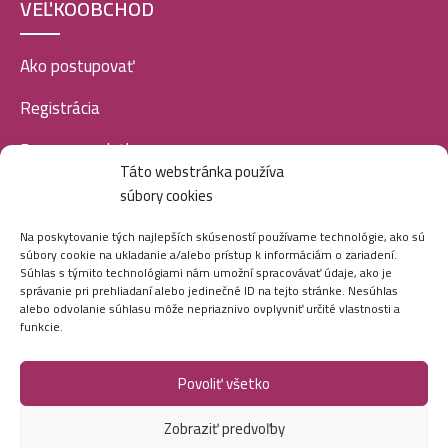
VEĽKOOBCHOD
Ako postupovať
Registrácia
Doprava a platba
Táto webstránka používa
Veľkoobchod
súbory cookies
SOCIÁLNE SIETE
Na poskytovanie tých najlepších skúseností používame technológie, ako sú
súbory cookie na ukladanie a/alebo prístup k informáciám o zariadení.
Súhlas s týmito technológiami nám umožní spracovávať údaje, ako je
správanie pri prehliadaní alebo jedinečné ID na tejto stránke. Nesúhlas
alebo odvolanie súhlasu môže nepriaznivo ovplyvniť určité vlastnosti a
funkcie.
Povoliť všetko
Marei.sk - Všetky práva vyhradené - 2026
Zobraziť predvoľby
Vytvorila digitálna agentúra
Ametica.