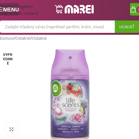
Skip to navigation
MENU
Skip to main content
HĽADAŤ
Domov
/
Ostatné
/
Ostatné
VYPR
EDAN
É
Zobraziť väčší obrázok