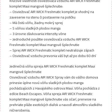
Kľúčové vlastnosti osviežovača vzduchu AIR WICK Freshmatic
komplet Maui mangové šplechnutie:
– Osviežovač AIR WICK Freshmatic komplet je vhodný na
zavesenie na stenu či postavenie na poličku
– Má čistú vôňu, žiadny mokrý sprej
– S vôňou sladkých plodov manga
– 3 úrovne dávkovania intenzity vône
– Jednoduché použitie osviežovača vzduchu AIR WICK
Freshmatic komplet Maui mangové šplechnutie
– Sprej AIR WICK Freshmatic komplet neutralizuje zápach
– Osviežovač vzduchu prevonia váš byt až po dobu 60 dní
Jedinečná vôňa spreja AIR WICK Freshmatic komplet Maui
mangové šplechnutie
Osviežovač vzduchu AIR WICK Spray vám do vášho domova
prinesie úplne novú vôňu sladkých plodov manga
pochádzajúcich z Havajského ostrova Maui. Vôňa pochádza z
edície Beach Escapes. Vôňa spreja AIR WICK Freshmatic
komplet Maui mangové šplechnutie vás očarí, prenesie na
prehriate pláže exotických diaľok a navodí atmosféru sladkého
ničnerobenia.