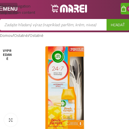
Skip to navigation
MENU
Skip to main content
HĽADAŤ
Domov
/
Ostatné
/
Ostatné
VYPR
EDAN
É
Zobraziť väčší obrázok