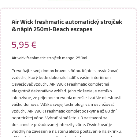
Air Wick freshmatic automatický strojček
& náplň 250ml-Beach escapes
5,95
€
Air wick freshmatic strojček mango 250ml
Prevoňajte svoj domov hravou vôňou. Kúpte si osviežovač
vzduchu, ktorý bude dokonale ladiť s vaším interiérom.
Osviežovač vzduchu AIR WICK Freshmatic komplet má
elegantný dekoratívny vzhľad. Jeho zloženie je natoľko
intenzívne, že príjemne prevonia menšie i väčšie miestnosti
vášho domova. Vďaka svojej technológii vám osviežovač
vzduchu AIR WICK Freshmatic komplet poskytne až 60 dní
nepretržitej vône. Vybrať si môžete z 3 nastavení na
dosiahnutie požadovanej intenzity vône. Osviežovač je
vhodný na zavesenie na stenu alebo postavenie na skrinku.