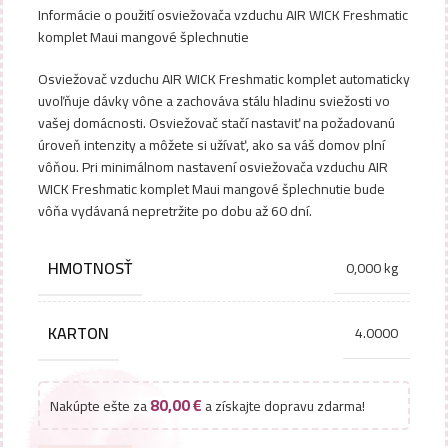
Informácie o použití osviežovača vzduchu AIR WICK Freshmatic
komplet Maui mangové šplechnutie
Osviežovač vzduchu AIR WICK Freshmatic komplet automaticky
uvoľňuje dávky vône a zachováva stálu hladinu sviežosti vo
vašej domácnosti. Osviežovač stačí nastaviť na požadovanú
úroveň intenzity a môžete si užívať, ako sa váš domov plní
vôňou. Pri minimálnom nastavení osviežovača vzduchu AIR
WICK Freshmatic komplet Maui mangové šplechnutie bude
vôňa vydávaná nepretržite po dobu až 60 dní.
HMOTNOSŤ
0,000 kg
KARTON
4.0000
80,00
€
Nakúpte ešte za
a získajte dopravu zdarma!