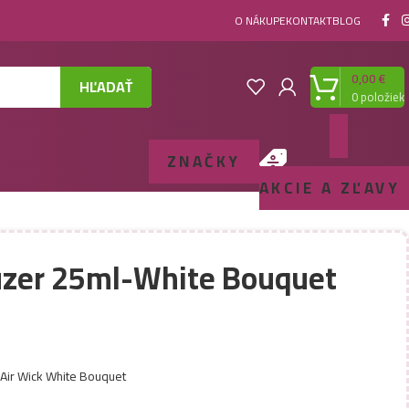
O NÁKUPE
KONTAKT
BLOG
0,00
€
HĽADAŤ
0
položiek
ZNAČKY
AKCIE A ZĽAVY
fuzer 25ml-White Bouquet
 Air Wick White Bouquet