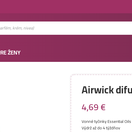
RE ŽENY
Airwick di
4,69
€
Vonné tyčinky Essential Oils
Výdrž až do 4 týždňov