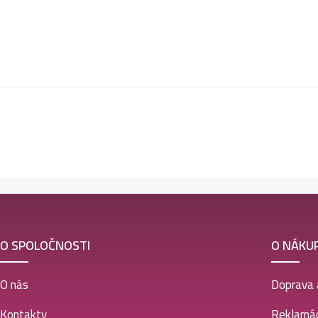
O SPOLOČNOSTI
O NÁKU
O nás
Doprava 
Kontakty
Reklamác