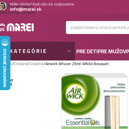
Máte otázky? Radi vám ich zodpovieme
Skip to navigation
info@marei.sk
Skip to main content
KATEGÓRIE
PRE DETI
PRE MUŽOV
P
Domov
/
Ostatné
/
Ostatné
/
Airwick difuzer 25ml-White Bouquet
VYPRE
DANÉ