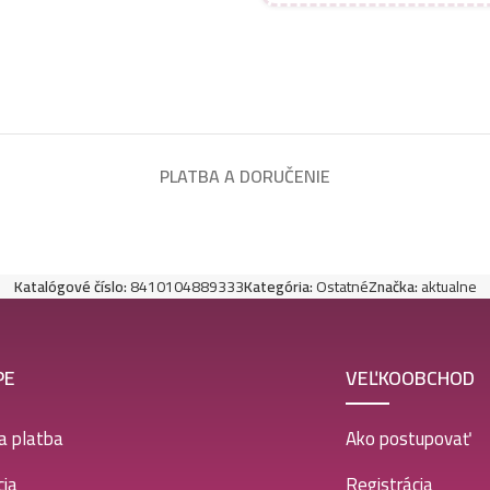
PLATBA A DORUČENIE
Katalógové číslo:
8410104889333
Kategória:
Ostatné
Značka:
aktualne
PE
VEĽKOOBCHOD
a platba
Ako postupovať
ia
Registrácia