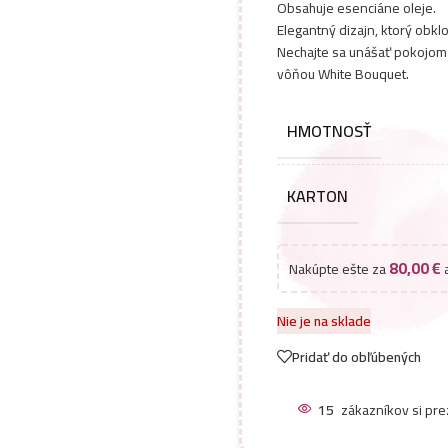
Obsahuje esenciáne oleje.
Elegantný dizajn, ktorý obk
Nechajte sa unášať pokojom 
vôňou White Bouquet.
HMOTNOSŤ
KARTON
80,00
€
Nakúpte ešte za
a
Nie je na sklade
Pridať do obľúbených
15
zákazníkov si pre