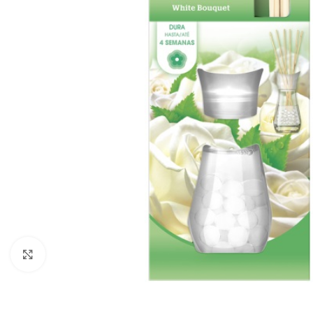
Zobraziť väčší obrázok