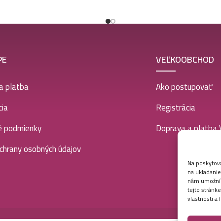
PE
VEĽKOOBCHOD
a platba
Ako postupovať
ia
Registrácia
é podmienky
Doprava a platba
chrany osobných údajov
Na poskytova
na ukladanie
nám umožní s
tejto stránk
vlastnosti a 