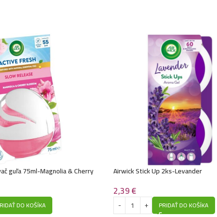
vač guľa 75ml-Magnolia & Cherry
Airwick Stick Up 2ks-Levander
2,39
€
PRIDAŤ DO KOŠÍKA
RIDAŤ DO KOŠÍKA