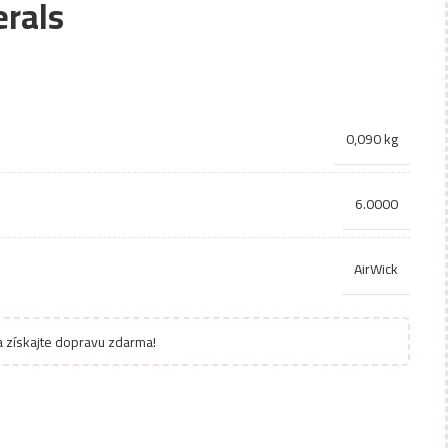
erals
0,090 kg
6.0000
AirWick
 získajte dopravu zdarma!