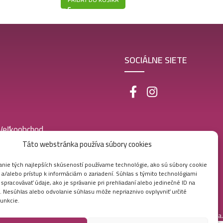
SOCIÁLNE SIETE
 Veľkoobchod
Táto webstránka používa súbory cookies
nie tých najlepších skúseností používame technológie, ako sú súbory cookie
 a/alebo prístup k informáciám o zariadení. Súhlas s týmito technológiami
pracovávať údaje, ako je správanie pri prehliadaní alebo jedinečné ID na
e. Nesúhlas alebo odvolanie súhlasu môže nepriaznivo ovplyvniť určité
funkcie.
Vytvorila digitálna agentúra
Ametica.