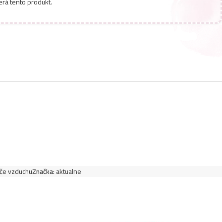
erá tento produkt.
náplň do elektrického strojčeka 19ML-Tag
3,99
€
če vzduchu
Značka:
aktualne