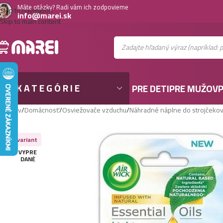
Máte otázky? Radi vám ich zodpovieme
Skip to navigation
info@marei.sk
Skip to main content
KATEGÓRIE
PRE DETI
PRE MUŽOV
P
Domov
/
Domácnosť
/
Osviežovače vzduchu
/
Náhradné náplne do strojčeko
Viac variant
VYPRE
DANÉ