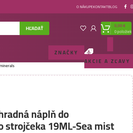
O NÁKUPE
KONTAKT
BLOG
0,00
€
HĽADAŤ
0
položiek
ZNAČKY
AKCIE A ZĽAVY
minerals
hradná náplň do
o strojčeka 19ML-Sea mist