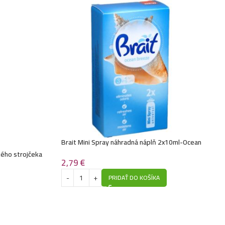
Brait Mini Spray náhradná náplň 2x10ml-Ocean
ého strojčeka
2,79
€
PRIDAŤ DO KOŠÍKA