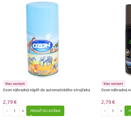
Viac variant
Viac variant
Ozon náhradná náplň do automatického strojčeka
Ozon náhradná n
260ml-Luxury Fragrances- Wild Life
260ml-Anti Taba
2,79
€
2,79
€
PRIDAŤ DO KOŠÍKA
P