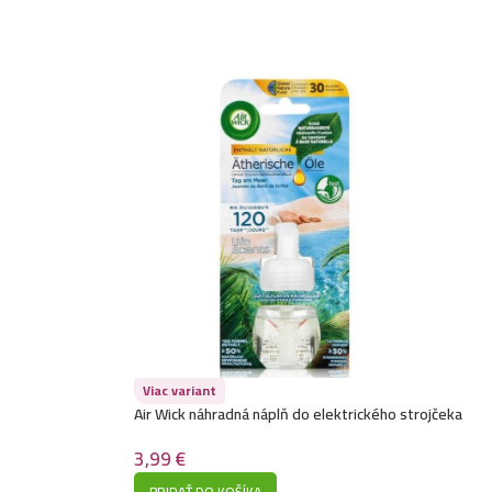
Viac variant
Air Wick náhradná náplň do elektrického strojčeka
19ML-Tag am Meer
3,99
€
PRIDAŤ DO KOŠÍKA