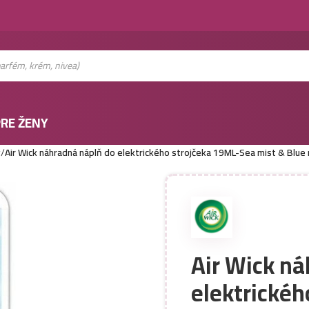
RE ŽENY
v
/
Air Wick náhradná náplň do elektrického strojčeka 19ML-Sea mist & Blue 
Air Wick ná
elektrickéh