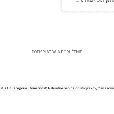
6
zákazníkov si prez
Air Wick náhradná 
am Meer
POPIS
PLATBA A DORUČENIE
010851
Kategórie:
Domácnosť
,
Náhradné náplne do strojčekov
,
Osviežova