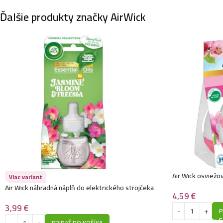
Ďalšie produkty značky AirWick
Air Wick osviežo
Viac variant
Blossom
Air Wick náhradná náplň do elektrického strojčeka
4,59
€
19ML-Jasmine Bloom & Freesia
3,99
€
P
PRIDAŤ DO KOŠÍKA