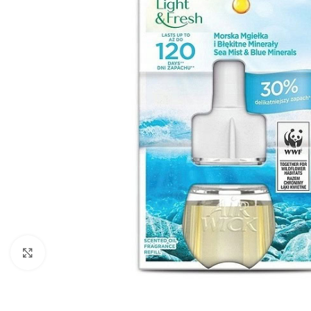
Zobraziť väčší obrázok