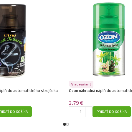
Viac variant
áplň do automatického strojčeka
Ozon náhradná náplň do automatick
cco – Citrus
260ml-Aqua Bamboo
2,79
€
RIDAŤ DO KOŠÍKA
PRIDAŤ DO KOŠÍKA